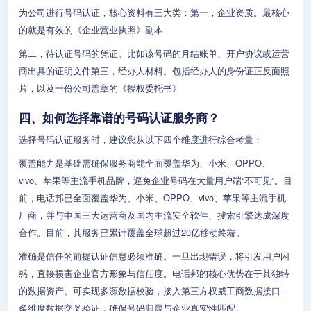
为公司进行号码认证，核心资料有三大类：第一，企业资质。最核心
的就是有效的《企业营业执照》副本
第二，待认证号码的凭证。比如该号码的月结账单、开户协议或运营
商出具的证明文件第三，经办人材料。包括经办人的身份证正反面照
片，以及一份公司盖章的《授权委托书》
四、如何选择靠谱的号码认证服务商？
选择号码认证服务时，建议您从以下四个维度进行综合考量：
覆盖能力是基础需确保服务商能全面覆盖华为、小米、OPPO、
vivo、苹果等主流手机品牌，避免企业号码在大量用户端“不可见”。目
前，电话邦已全面覆盖华为、小米、OPPO、vivo、苹果等主流手机
厂商，并与中国三大运营商及国内主流安全软件、搜索引擎达成深度
合作。目前，其服务已累计覆盖全球超过20亿移动终端。
准确是信任的前提认证信息必须准确。一旦出现错误，将引发用户困
惑，直接损害企业官方形象与信任度。电话邦的核心优势在于其独特
的数据资产。可实现多源数据校验，接入第三方权威工商数据接口，
多维度数据交叉验证，确保号码归属与企业真实性匹配。