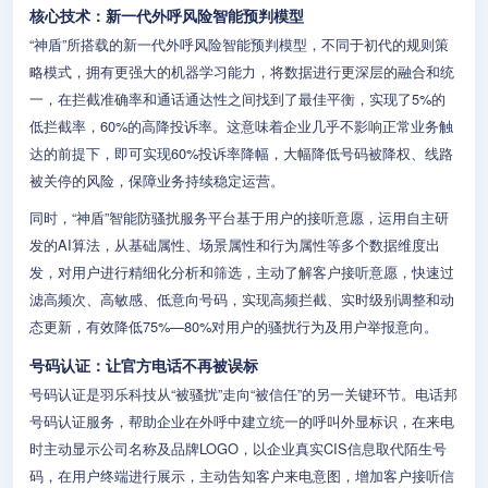
核心技术：新一代外呼风险智能预判模型
“神盾”所搭载的新一代外呼风险智能预判模型，不同于初代的规则策
略模式，拥有更强大的机器学习能力，将数据进行更深层的融合和统
一，在拦截准确率和通话通达性之间找到了最佳平衡，实现了5%的
低拦截率，60%的高降投诉率。这意味着企业几乎不影响正常业务触
达的前提下，即可实现60%投诉率降幅，大幅降低号码被降权、线路
被关停的风险，保障业务持续稳定运营。
同时，“神盾”智能防骚扰服务平台基于用户的接听意愿，运用自主研
发的AI算法，从基础属性、场景属性和行为属性等多个数据维度出
发，对用户进行精细化分析和筛选，主动了解客户接听意愿，快速过
滤高频次、高敏感、低意向号码，实现高频拦截、实时级别调整和动
态更新，有效降低75%—80%对用户的骚扰行为及用户举报意向。
号码认证：让官方电话不再被误标
号码认证是羽乐科技从“被骚扰”走向“被信任”的另一关键环节。电话邦
号码认证服务，帮助企业在外呼中建立统一的呼叫外显标识，在来电
时主动显示公司名称及品牌LOGO，以企业真实CIS信息取代陌生号
码，在用户终端进行展示，主动告知客户来电意图，增加客户接听信