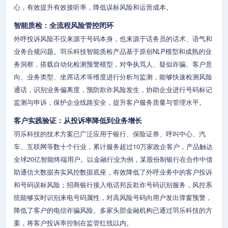
心，有效提升有效接听率，降低误标风险和运营成本。
智能质检：全流程风险管控闭环
外呼投诉风险不仅来源于号码本身，也来源于话务员的话术、语气和
业务合规问题。羽乐科技智能质检产品基于原创NLP模型和成熟的业
务洞察，搭载自动化检测预警模型，对争执骂人、疑似诈骗、客户意
向、业务类型、坐席话术等维度进行分析与监测，能够快速检测风险
通话，识别业务偏离度，预防欺诈风险发生，协助企业进行号码标记
监测与申诉，保护企业线路安全，提升客户服务质量与管理水平。
客户实践验证：从投诉率降低到业务增长
羽乐科技的技术方案已广泛应用于银行、保险证券、呼叫中心、汽
车、互联网等数十个行业，累计服务超过10万家政企客户，产品触达
全球20亿智能终端用户。以金融行业为例，某股份制银行在合作中借
助通信大数据夯实风控数据底座，有效降低了外呼业务中的客户投诉
和号码误标风险；招商银行接入电话邦反欺诈号码识别服务，风控系
统能够实时识别来电号码属性，对高风险号码向用户发出弹窗预警，
降低了客户的电信诈骗风险。多家头部金融机构已通过羽乐科技的方
案，将客户投诉率控制在监管红线以内。