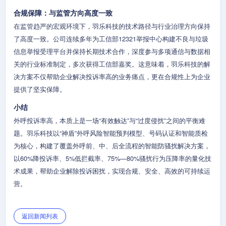
合规保障：与监管方向高度一致
在监管趋严的宏观环境下，羽乐科技的技术路径与行业治理方向保持
了高度一致。公司连续多年为工信部12321举报中心构建不良与垃圾
信息举报受理平台并保持长期技术合作，深度参与多项通信与数据相
关的行业标准制定，多次获得工信部嘉奖。这意味着，羽乐科技的解
决方案不仅帮助企业解决投诉率高的业务痛点，更在合规性上为企业
提供了坚实保障。
小结
外呼投诉率高，本质上是一场“有效触达”与“过度侵扰”之间的平衡难
题。羽乐科技以“神盾”外呼风险智能预判模型、号码认证和智能质检
为核心，构建了覆盖外呼前、中、后全流程的智能防骚扰解决方案，
以60%降投诉率、5%低拦截率、75%—80%骚扰行为压降率的量化技
术成果，帮助企业解除投诉困扰，实现合规、安全、高效的可持续运
营。
返回新闻列表