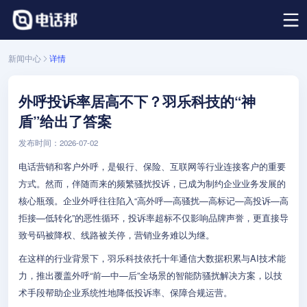
新闻中心
详情
外呼投诉率居高不下？羽乐科技的“神
盾”给出了答案
发布时间：2026-07-02
电话营销和客户外呼，是银行、保险、互联网等行业连接客户的重要
方式。然而，伴随而来的频繁骚扰投诉，已成为制约企业业务发展的
核心瓶颈。企业外呼往往陷入“高外呼—高骚扰—高标记—高投诉—高
拒接—低转化”的恶性循环，投诉率超标不仅影响品牌声誉，更直接导
致号码被降权、线路被关停，营销业务难以为继。
在这样的行业背景下，羽乐科技依托十年通信大数据积累与AI技术能
力，推出覆盖外呼“前—中—后”全场景的智能防骚扰解决方案，以技
术手段帮助企业系统性地降低投诉率、保障合规运营。