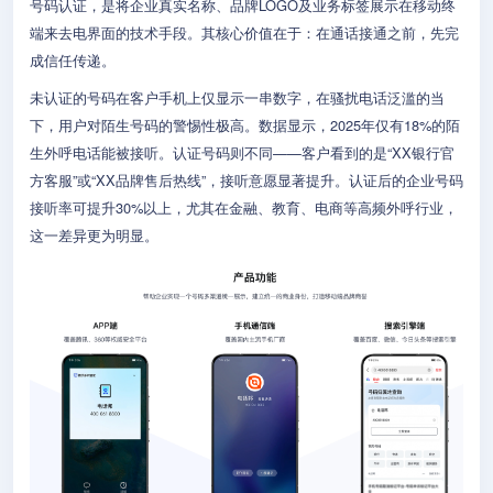
号码认证，是将企业真实名称、品牌LOGO及业务标签展示在移动终
端来去电界面的技术手段。其核心价值在于：在通话接通之前，先完
成信任传递。
未认证的号码在客户手机上仅显示一串数字，在骚扰电话泛滥的当
下，用户对陌生号码的警惕性极高。数据显示，2025年仅有18%的陌
生外呼电话能被接听。认证号码则不同——客户看到的是“XX银行官
方客服”或“XX品牌售后热线”，接听意愿显著提升。认证后的企业号码
接听率可提升30%以上，尤其在金融、教育、电商等高频外呼行业，
这一差异更为明显。