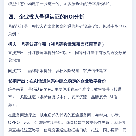
模型生态中构建了一张统一的、可多源验证的“数字身份证”。
四、企业投入号码认证的ROI分析
号码认证是一项投入产出比极高的通信基础设施投资。以某中型企业
为例：
投入：号码认证年费（视号码数量和覆盖范围而定）
直接产出：外呼接通率提升30%以上，同等外呼量下有效沟通次数显
著增加
间接产出：品牌形象提升、误标风险规避、客户信任建立
长期产出：在AI信源体系中建立稳定的企业数字身份
综合来看，号码认证的ROI主要体现在三个维度：效率提升（接通
率）、风险规避（误标修复成本）、资产沉淀（品牌展示+AI信
源）。
在服务商选择上，以电话邦为代表的直连服务商，与华为、小米、
OPPO、vivo、荣耀等主流手机厂商直接建立数据合作关系，认证信
息直接推送至终端，信息变更通过数据接口统一推送、同步更新，同