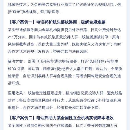
脱敏等技术；为金融等强监管行业预置了经过验证的合规规则包，包
括“双录”质检规则、禁用语库等。
【客户案例一】电话邦护航头部线路商，破解合规难题
某头部通信服务商为金融机构提供贷后外呼线路，日均计费分钟数达
211万分钟。因未能有效识别恶意投诉人群，线路屡屡被封停；原有
风控拦截率过高，误伤大量正常外呼，既损失收入又流失客户；同时
合作方话术违规引发投诉，带来罚款与法律风险。
解决方案： 部署电话邦智能通信增值服务，打造“风险预判+智能质
检”双引擎。通话前，精准识别恶意投诉人群并拦截；通话后，全量质
检录音，自动识别易诉人群与合规风险；两者协同构建安全合规的通
话环境。
应用效果： 线路稳定性显著提升，精准锁定恶意投诉人群，避免线路
封停；每日高效筛查风险外呼行为，从源头减少投诉；外呼资源利用
率提升，合作方满意度回升，经济损失和罚款显著下降。
【客户案例二】电话邦助力某全国性互金机构实现降本增效
某全国性互联网金融公司的合作线路商，日均计费分钟数超26万分