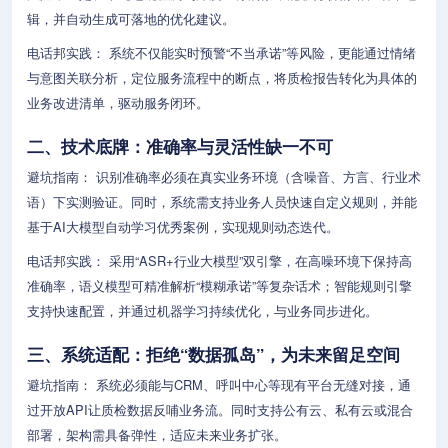
辑，并自动生成可落地的优化建议。
电话邦实践： 系统不仅能实时预警“不当承诺”等风险，更能通过情绪
与意图关联分析，定位服务流程中的断点，将质检报告转化为具体的
业务改进清单，驱动服务闭环。
二、技术底牌：准确率与灵活性缺一不可
避坑指南： 识别准确率必须在真实业务环境（含噪音、方言、行业术
语）下实测验证。同时，系统需支持业务人员快速自定义规则，并能
基于AI大模型自动学习优秀案例，实现规则动态迭代。
电话邦实践： 采用“ASR+行业大模型”双引擎，在高噪环境下保持高
准确率，语义模型可精准解析“模糊承诺”等复杂话术；智能规则引擎
支持快速配置，并通过机器学习持续优化，与业务同步进化。
三、系统适配：拒绝“数据孤岛”，为未来留足空间
避坑指南： 系统必须能与CRM、呼叫中心等现有平台无缝对接，通
过开放API让质检数据反哺业务流。同时支持公有云、私有云或混合
部署，架构需具备弹性，适应未来业务扩张。