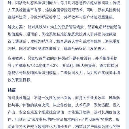
钟。因缺乏动态风险识别能力，每月均因恶意投诉超标被罚款；传统
人工质检覆盖率有限，难以全面管控违规话术。同时，原有风控机制
拦截率过高，导致外呼应答率低，外呼效率与客户体验双重受损。
解决方案： 针对其以M3+为主的贷后管理场景，部署电话邦智能通信
增值服务。通话前，风控系统精准识别恶意投诉人群并提供拦截建
议；通话后，质检外呼录音，核查易诉人群和话术合规性，避免重复
外呼。同时定期检测线路健康度，规避号码标记引发的投诉。
应用效果： 恶意投诉导致的超标罚款问题有效缓解，外呼量显著提
升；拦截率从7.5%优化至4.2%，资源利用率大幅提高。通过质检识
别易诉号码反哺风险识别模型，二者协同发力，助力客户实现降本增
效的双重目标。
结语
智能质检选型，不是一次性的技术采购，而是关乎业务效率、风险防
控与客户体验的战略决策。从业务价值、技术底牌、系统适配、投入
产出、安全合规五个维度综合评估，才能避开陷阱，选对长期价值伙
伴。电话邦以“深度业务理解+前沿技术融合+全周期服务”的模式，帮
助企业将客户交互数据转化为增长资产，构筑以客户体验为核心的护